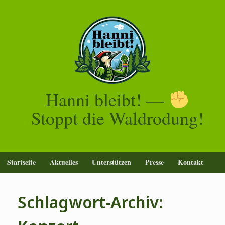
Zum
Inhalt
springen
Hanni bleibt! —
Stoppt die Waldrodung!
Startseite
Aktuelles
Unterstützen
Presse
Kontakt
Schlagwort-Archiv: