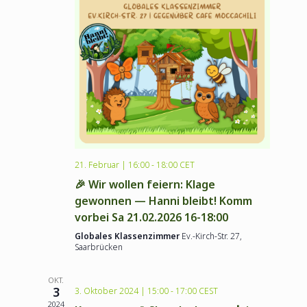
l
s
a
e
l
t
n
.
t
a
u
l
n
g
t
A
21. Februar | 16:00
-
18:00
CET
u
🎉 Wir wollen feiern: Klage
n
gewonnen — Hanni bleibt! Komm
n
vorbei Sa 21.02.2026 16-18:00
s
Globales Klassenzimmer
Ev.-Kirch-Str. 27,
i
g
Saarbrücken
c
OKT.
e
3
3. Oktober 2024 | 15:00
-
17:00
CEST
h
2024