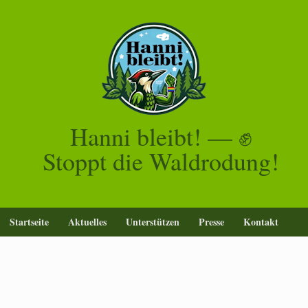
Zum
Inhalt
springen
Hanni bleibt! — ✊
Stoppt die Waldrodung!
Startseite
Aktuelles
Unterstützen
Presse
Kontakt