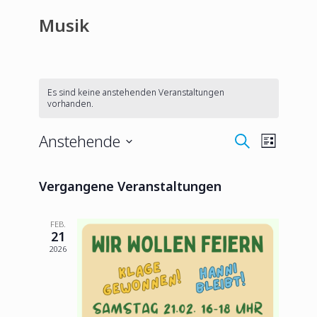
Musik
Es sind keine anstehenden Veranstaltungen
vorhanden.
Anstehende
V
V
S
L
u
D
i
e
c
e
s
a
Vergangene Veranstaltungen
h
r
t
t
e
e
r
a
u
FEB.
21
m
n
a
2026
w
s
ä
n
h
t