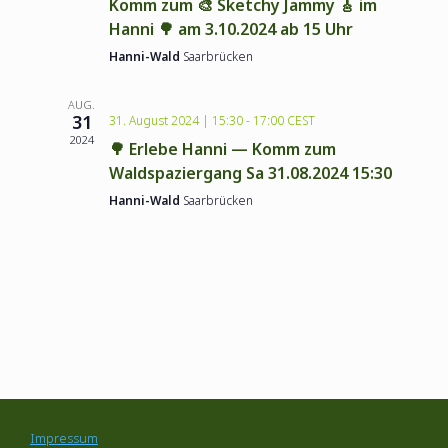
Komm zum 🎨 Sketchy Jammy 🎸 im
n
t
Hanni 🌳 am 3.10.2024 ab 15 Uhr
Hanni-Wald
Saarbrücken
e
S
n
AUG.
u
31
31. August 2024 | 15:30
-
17:00
CEST
-
2024
🌳 Erlebe Hanni — Komm zum
c
Waldspaziergang Sa 31.08.2024 15:30
N
Hanni-Wald
Saarbrücken
a
h
v
e
i
u
g
a
n
t
d
Impressum
i