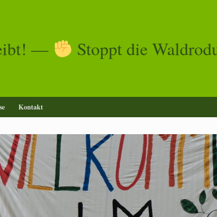
eibt! —
Stoppt die Waldrod
se
Kontakt