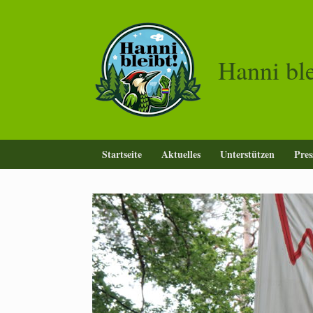
Zum
Inhalt
springen
Hanni bl
Startseite
Aktuelles
Unterstützen
Pres