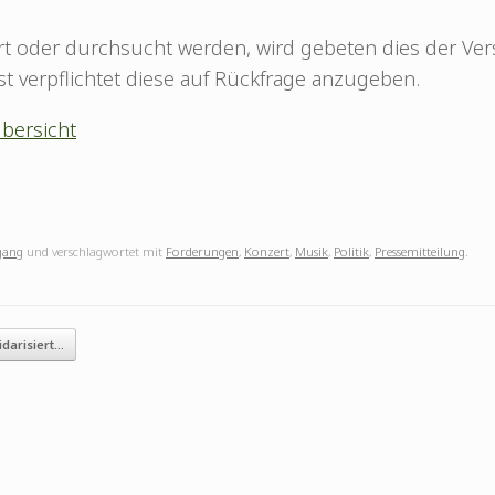
rt oder durchsucht werden, wird gebeten dies der V
st verpflichtet diese auf Rückfrage anzugeben.
bersicht
gang
und verschlagwortet mit
Forderungen
,
Konzert
,
Musik
,
Politik
,
Pressemitteilung
.
idarisiert…