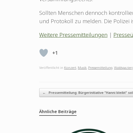
Sollten Menschen dennoch kontrollie
und Protokoll zu melden. Die Polizei i
Weitere Pressemitteilungen
|
Presseü
+1
Veröffentlicht in
Konzert
,
Musik
,
Pressemitteilung
,
Waldspazier
Beitragsnavigation
←
Pressemitteilung: Bürgerinitiative “Hanni bleibt“ sol
Ähnliche Beiträge