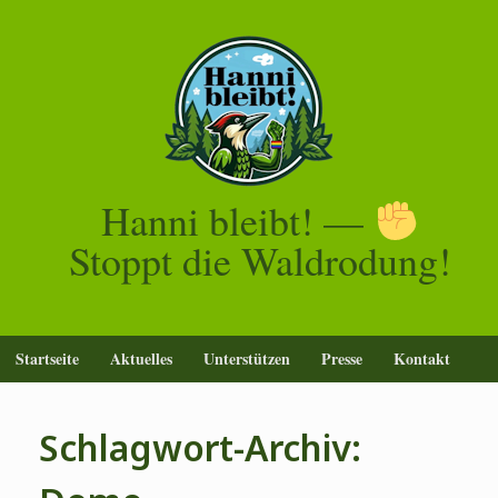
Zum
Inhalt
springen
Hanni bleibt! —
Stoppt die Waldrodung!
Startseite
Aktuelles
Unterstützen
Presse
Kontakt
Schlagwort-Archiv: