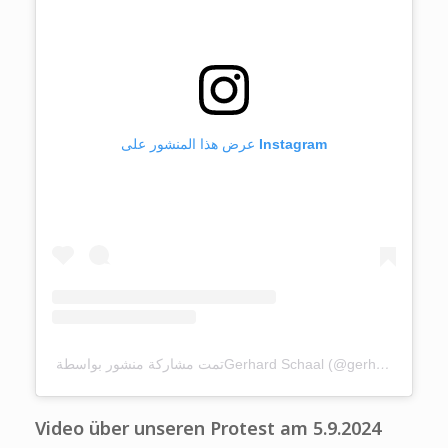
عرض هذا المنشور على Instagram
تمت مشاركة منشور بواسطة ‏‎Gerhard Schaal‎‏ (@‏‎gerhardschaal‎‏)
Video über unseren Protest am 5.9.2024