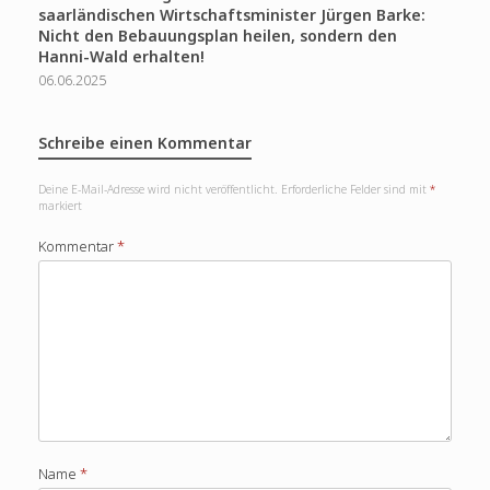
saarländischen Wirtschaftsminister Jürgen Barke:
Nicht den Bebauungsplan heilen, sondern den
Hanni-Wald erhalten!
06.06.2025
Schreibe einen Kommentar
Deine E-Mail-Adresse wird nicht veröffentlicht.
Erforderliche Felder sind mit
*
markiert
Kommentar
*
Name
*