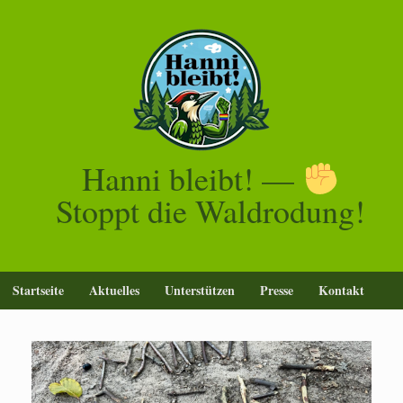
Zum
Inhalt
springen
Hanni bleibt! —
Stoppt die Waldrodung!
Startseite
Aktuelles
Unterstützen
Presse
Kontakt