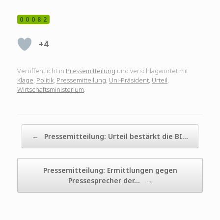
00082
+4
Veröffentlicht in
Pressemitteilung
und verschlagwortet mit
Klage
,
Politik
,
Pressemitteilung
,
Uni-Präsident
,
Urteil
,
Wirtschaftsministerium
.
Beitragsnavigation
←
Pressemitteilung: Urteil bestärkt die BI…
Pressemitteilung: Ermittlungen gegen
Pressesprecher der…
→