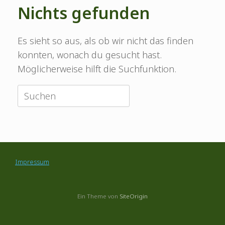
Nichts gefunden
Es sieht so aus, als ob wir nicht das finden
konnten, wonach du gesucht hast.
Möglicherweise hilft die Suchfunktion.
Suche
nach:
Impressum
Ein Theme von
SiteOrigin