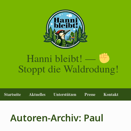
Zum
Inhalt
springen
Hanni bleibt! —
Stoppt die Waldrodung!
Startseite
Aktuelles
Unterstützen
Presse
Kontakt
Autoren-Archiv:
Paul