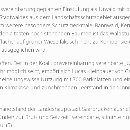
ionsvereinbarung geplanten Einstufung als Urwald mi
er Stadtwaldes aus dem Landschaftsschutzgebiet ausg
em weitere besondere Schutzmerkmale: Bannwald, Ker
en ältesten noch stehenden Bäumen ist das Waldstüc
fläche“ auf grüner Wiese faktisch nicht zu Kompensie
t ausgeglichen wird.
en. Der in der Koalitionsvereinbarung vereinbarte „U
 möglich sein“, empört sich Lucas Kleinbauer von Gre
 eine ungewisse Nutzung mit 700 Parkplätzen und ein
nden Klimakrise und zunehmenden Leerstand in den Inn
imanotstand der Landeshauptstadt Saarbrücken ausrief
ründen zur Brut- und Setzzeit“ vereinbarte, stimmte n
. (5)